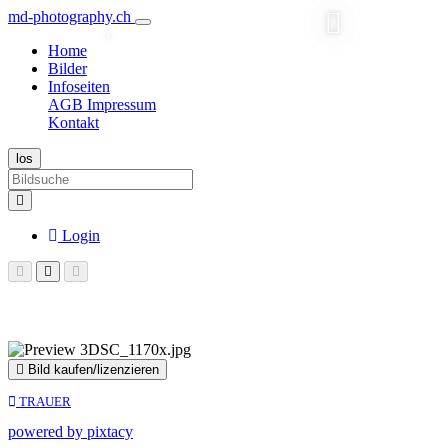
md-photography.ch
Home
Bilder
Infoseiten
AGB
Impressum
Kontakt
Login
Bild kaufen/lizenzieren
TRAUER
Loading...
powered by pixtacy